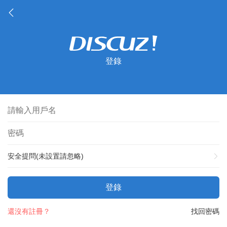
登錄
安全提問(未設置請忽略)
登錄
還沒有註冊？
找回密碼