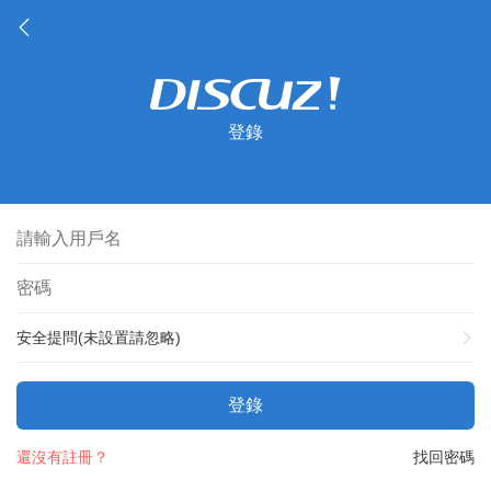
登錄
安全提問(未設置請忽略)
登錄
還沒有註冊？
找回密碼