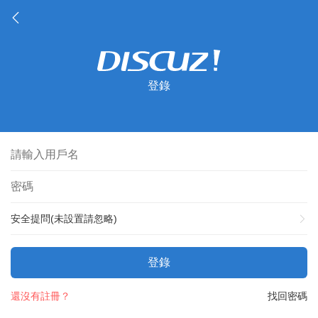
登錄
安全提問(未設置請忽略)
登錄
還沒有註冊？
找回密碼