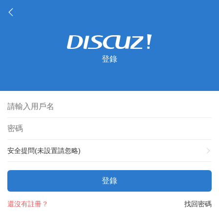
登錄
安全提問(未設置請忽略)
登錄
還沒有註冊？
找回密碼