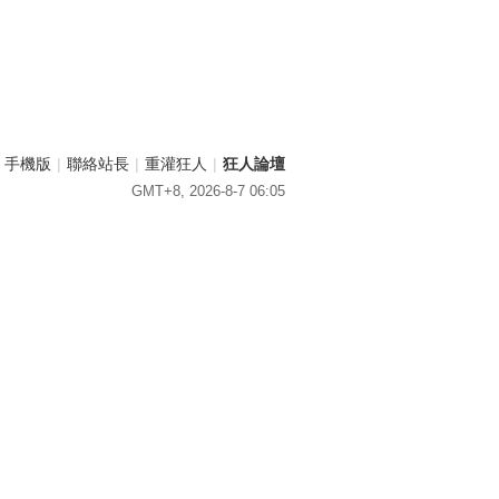
手機版
|
聯絡站長
|
重灌狂人
|
狂人論壇
GMT+8, 2026-8-7 06:05