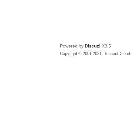
Powered by
Discuz!
X3.5
Copyright © 2001-2021, Tencent Cloud.