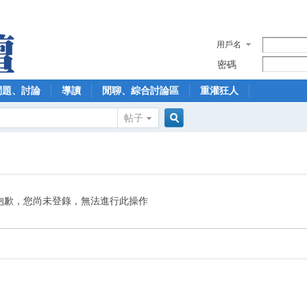
用戶名
密碼
問題、討論
導讀
閒聊、綜合討論區
重灌狂人
帖子
搜
索
抱歉，您尚未登錄，無法進行此操作