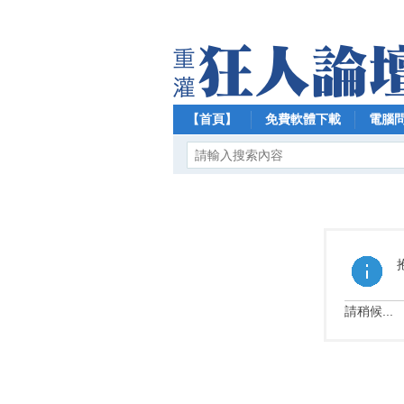
【首頁】
免費軟體下載
電腦
請稍候...