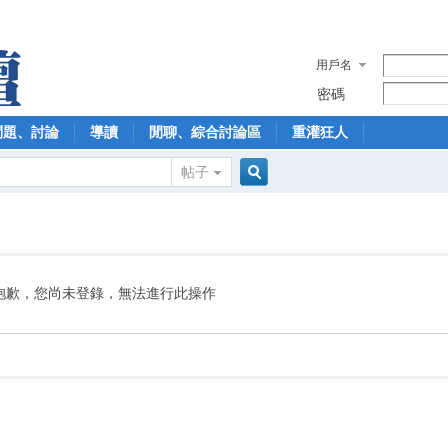
用戶名
密碼
問題、討論
導讀
閒聊、綜合討論區
重灌狂人
帖子
搜
索
抱歉，您尚未登錄，無法進行此操作