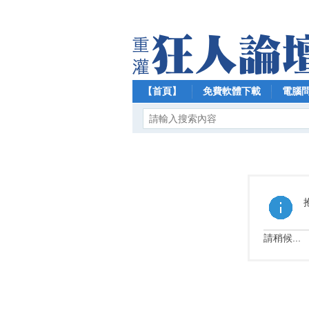
【首頁】
免費軟體下載
電腦
請稍候...