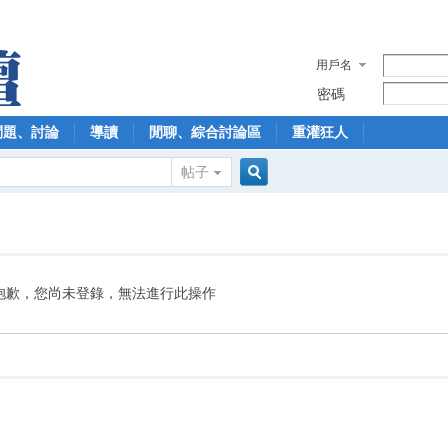
用戶名
密碼
問題、討論
導讀
閒聊、綜合討論區
重灌狂人
帖子
搜
索
抱歉，您尚未登錄，無法進行此操作