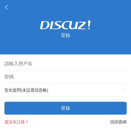
登錄
安全提問(未設置請忽略)
登錄
還沒有註冊？
找回密碼