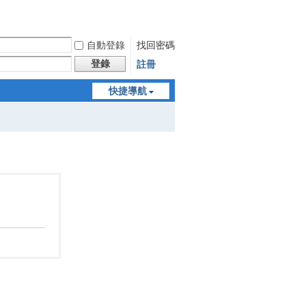
自動登錄
找回密碼
登錄
註冊
快捷導航