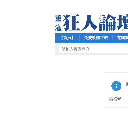
【首頁】
免費軟體下載
電腦
請稍候...