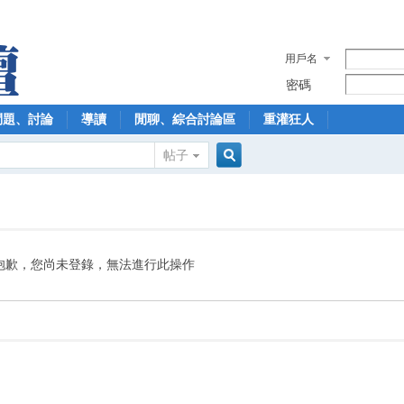
用戶名
密碼
問題、討論
導讀
閒聊、綜合討論區
重灌狂人
帖子
搜
索
抱歉，您尚未登錄，無法進行此操作