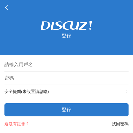
登錄
安全提問(未設置請忽略)
登錄
還沒有註冊？
找回密碼