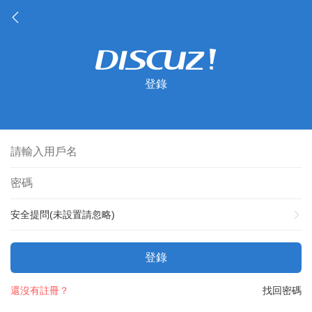
登錄
安全提問(未設置請忽略)
登錄
還沒有註冊？
找回密碼