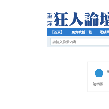
【首頁】
免費軟體下載
電腦
請稍候...