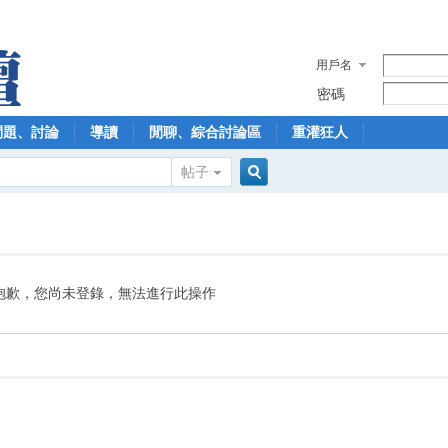
用戶名
密碼
問題、討論
導讀
閒聊、綜合討論區
重灌狂人
帖子
搜
索
抱歉，您尚未登錄，無法進行此操作