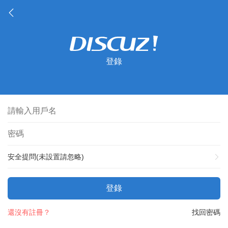
登錄
安全提問(未設置請忽略)
登錄
還沒有註冊？
找回密碼