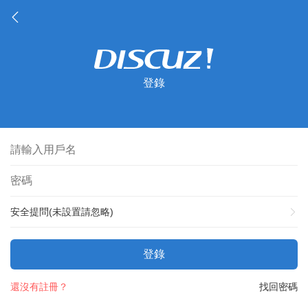
登錄
安全提問(未設置請忽略)
登錄
還沒有註冊？
找回密碼