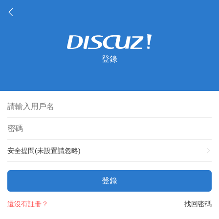
登錄
安全提問(未設置請忽略)
登錄
還沒有註冊？
找回密碼