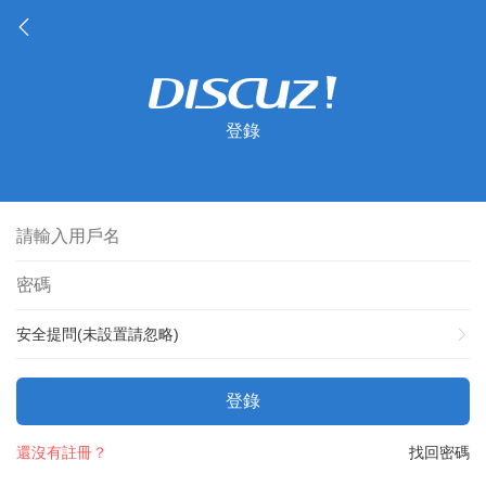
登錄
安全提問(未設置請忽略)
登錄
還沒有註冊？
找回密碼