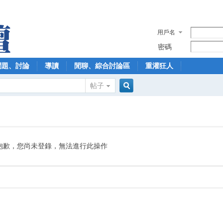
用戶名
密碼
問題、討論
導讀
閒聊、綜合討論區
重灌狂人
帖子
搜
索
抱歉，您尚未登錄，無法進行此操作