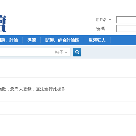
用戶名
密碼
問題、討論
導讀
閒聊、綜合討論區
重灌狂人
帖子
搜
索
抱歉，您尚未登錄，無法進行此操作