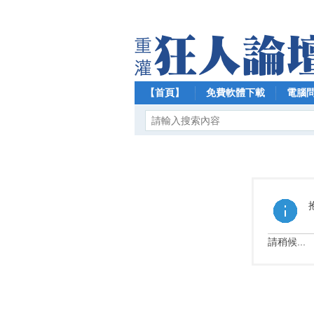
【首頁】
免費軟體下載
電腦
請稍候...