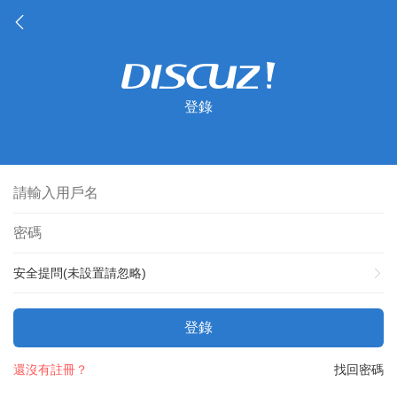
登錄
安全提問(未設置請忽略)
登錄
還沒有註冊？
找回密碼