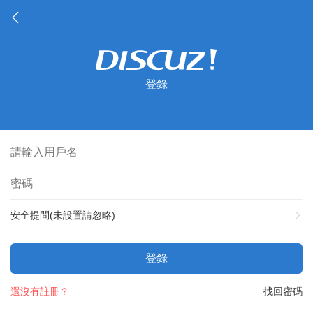
登錄
安全提問(未設置請忽略)
登錄
還沒有註冊？
找回密碼