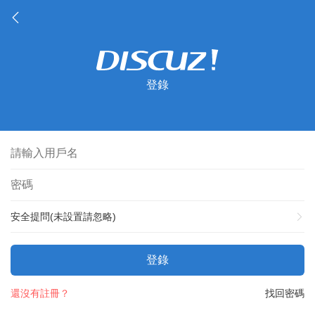
登錄
安全提問(未設置請忽略)
登錄
還沒有註冊？
找回密碼