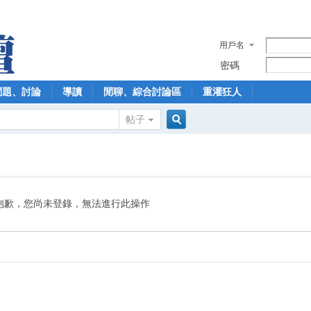
用戶名
密碼
問題、討論
導讀
閒聊、綜合討論區
重灌狂人
帖子
搜
索
抱歉，您尚未登錄，無法進行此操作