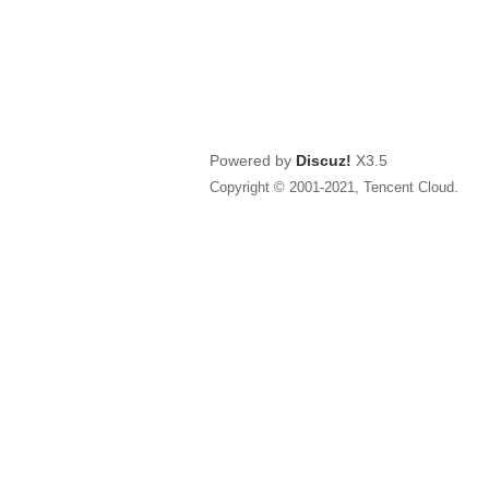
Powered by
Discuz!
X3.5
Copyright © 2001-2021, Tencent Cloud.