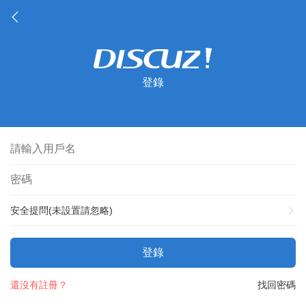
登錄
安全提問(未設置請忽略)
登錄
還沒有註冊？
找回密碼