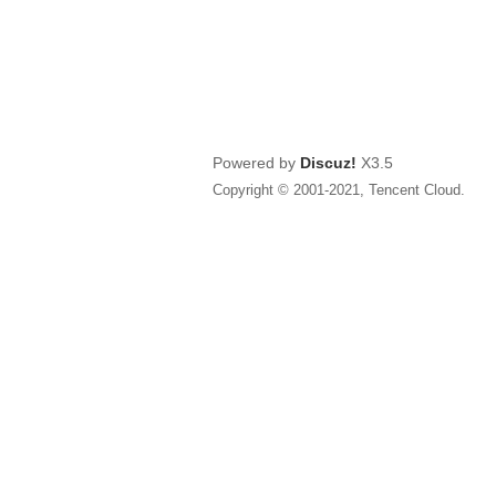
Powered by
Discuz!
X3.5
Copyright © 2001-2021, Tencent Cloud.