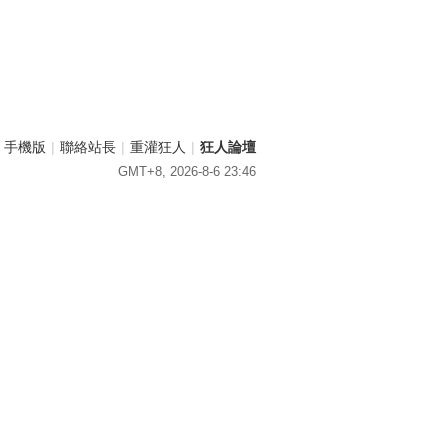
手機版
|
聯絡站長
|
重灌狂人
|
狂人論壇
GMT+8, 2026-8-6 23:46