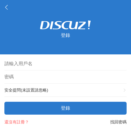
登錄
安全提問(未設置請忽略)
登錄
還沒有註冊？
找回密碼