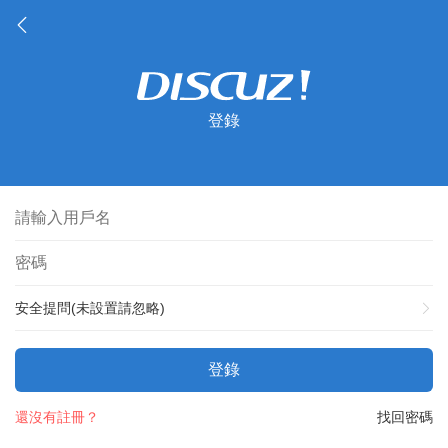
登錄
安全提問(未設置請忽略)
登錄
還沒有註冊？
找回密碼