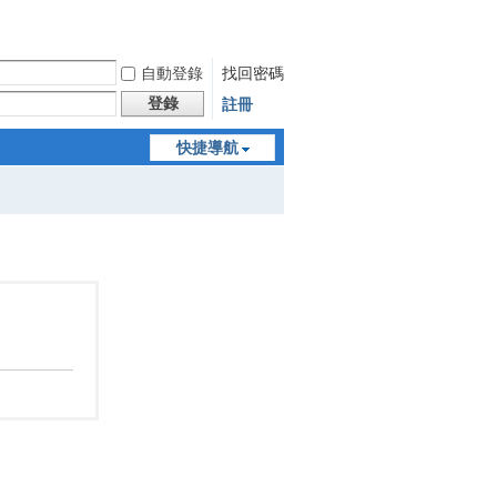
自動登錄
找回密碼
登錄
註冊
快捷導航