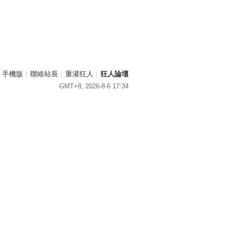
手機版
|
聯絡站長
|
重灌狂人
|
狂人論壇
GMT+8, 2026-8-6 17:34