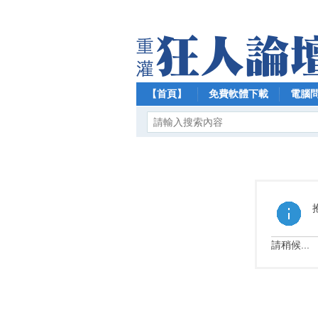
【首頁】
免費軟體下載
電腦
請稍候...