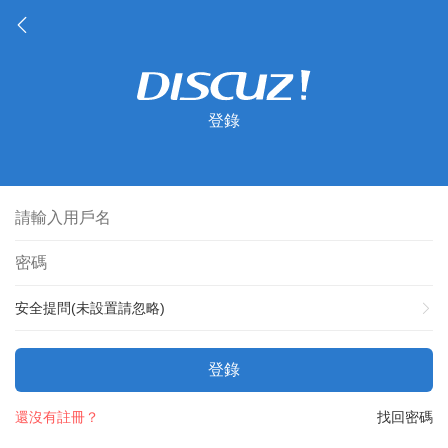
登錄
安全提問(未設置請忽略)
登錄
還沒有註冊？
找回密碼