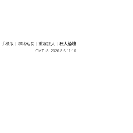
手機版
|
聯絡站長
|
重灌狂人
|
狂人論壇
GMT+8, 2026-8-6 11:16