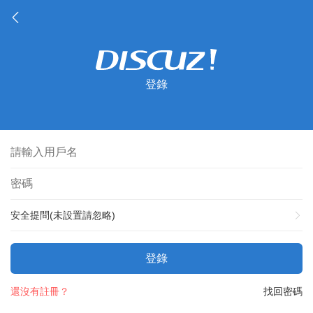
登錄
安全提問(未設置請忽略)
登錄
還沒有註冊？
找回密碼