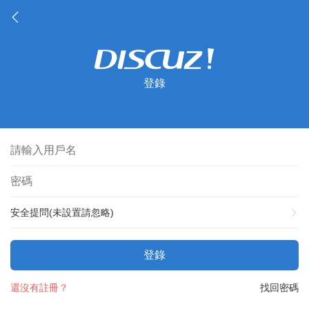
登錄
安全提問(未設置請忽略)
登錄
還沒有註冊？
找回密碼