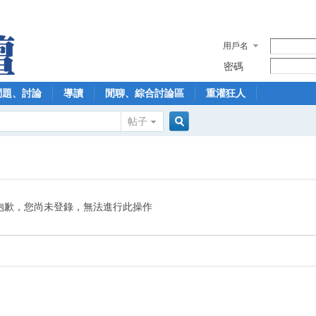
用戶名
密碼
問題、討論
導讀
閒聊、綜合討論區
重灌狂人
帖子
搜
索
抱歉，您尚未登錄，無法進行此操作