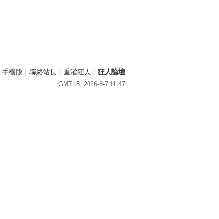
手機版
|
聯絡站長
|
重灌狂人
|
狂人論壇
GMT+8, 2026-8-7 11:47