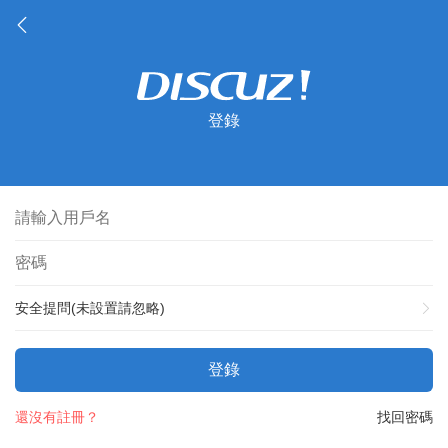
登錄
安全提問(未設置請忽略)
登錄
還沒有註冊？
找回密碼