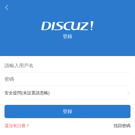
登錄
安全提問(未設置請忽略)
登錄
還沒有註冊？
找回密碼