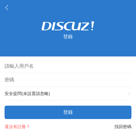
登錄
安全提問(未設置請忽略)
登錄
還沒有註冊？
找回密碼