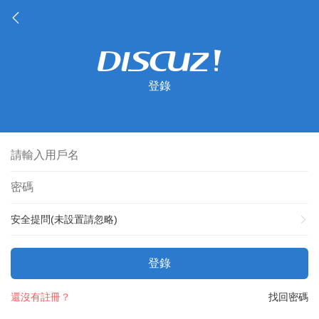
登錄
安全提問(未設置請忽略)
登錄
還沒有註冊？
找回密碼