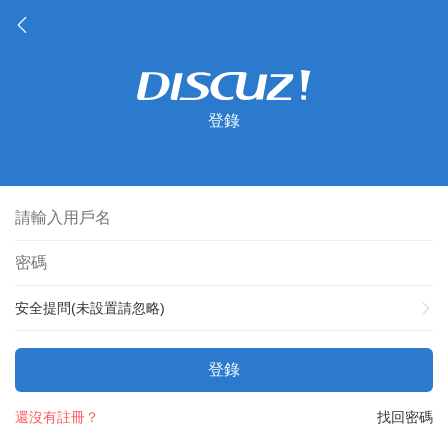
登錄
安全提問(未設置請忽略)
登錄
還沒有註冊？
找回密碼