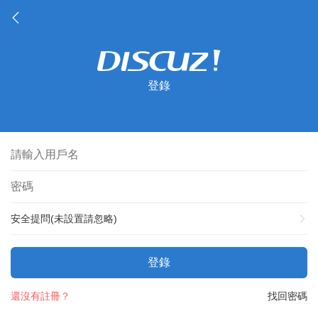
登錄
安全提問(未設置請忽略)
登錄
還沒有註冊？
找回密碼