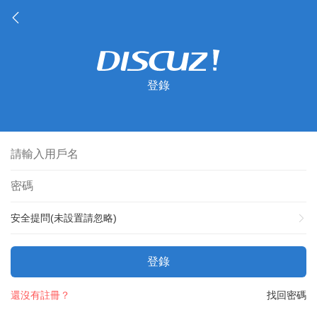
登錄
安全提問(未設置請忽略)
登錄
還沒有註冊？
找回密碼