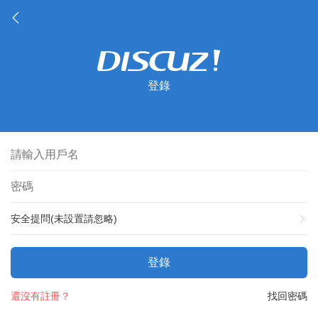
登錄
安全提問(未設置請忽略)
登錄
還沒有註冊？
找回密碼