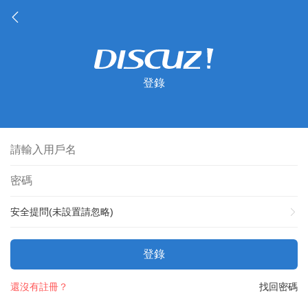
登錄
安全提問(未設置請忽略)
登錄
還沒有註冊？
找回密碼