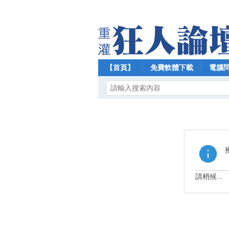
【首頁】
免費軟體下載
電腦
請稍候...