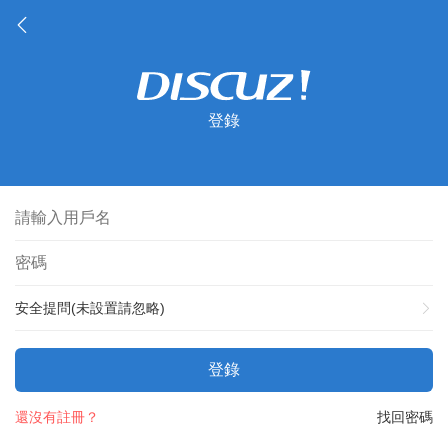
登錄
安全提問(未設置請忽略)
登錄
還沒有註冊？
找回密碼