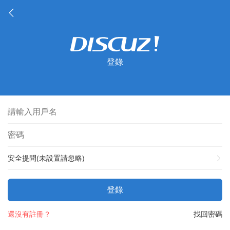
登錄
安全提問(未設置請忽略)
登錄
還沒有註冊？
找回密碼