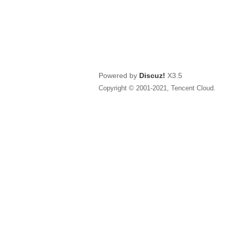
Powered by
Discuz!
X3.5
Copyright © 2001-2021, Tencent Cloud.