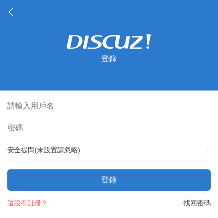
登錄
安全提問(未設置請忽略)
登錄
還沒有註冊？
找回密碼