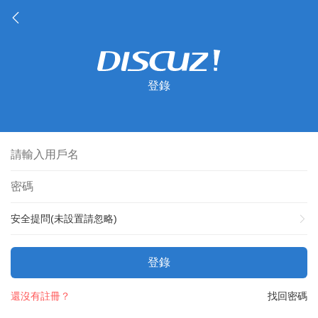
登錄
安全提問(未設置請忽略)
登錄
還沒有註冊？
找回密碼