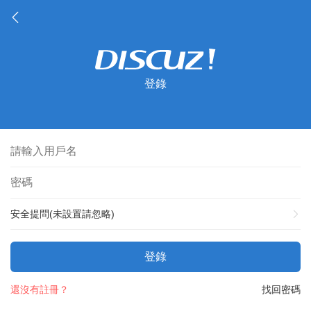
登錄
安全提問(未設置請忽略)
登錄
還沒有註冊？
找回密碼